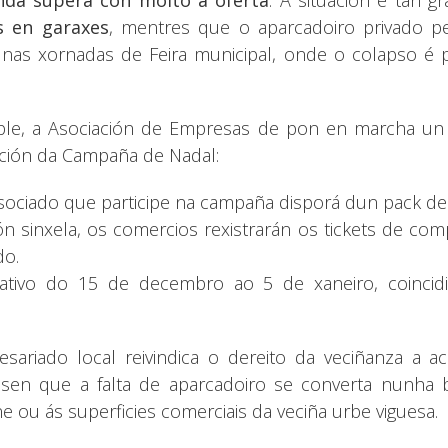
s en garaxes
, mentres que o aparcadoiro privado pe
 nas xornadas de Feira municipal, onde o colapso é
tible, a Asociación de Empresas de pon en marcha un 
ación da Campaña de Nadal:
ociado que participe na campaña disporá dun pack de 
ón sinxela, os comercios rexistrarán os tickets de co
do.
rativo do 15 de decembro ao 5 de xaneiro, coinci
presariado local reivindica o dereito da veciñanza a
sen que a falta de aparcadoiro se converta nunha ba
 ou ás superficies comerciais da veciña urbe viguesa.