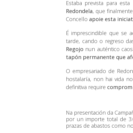
Estaba prevista para es
Redondela
, que finalment
Concello
apoie esta inici
É imprescindible que se 
tarde, cando o regreso da
Regojo
nun auténtico caos v
tapón permanente que afo
O empresariado de Redo
hostalaría, non hai vida n
definitiva require
compromis
Na presentación da Campa
por un importe total de 3
prazas de abastos como no