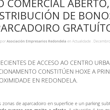
O COMERCIAL ABERTO,
ISTRIBUCIÓN DE BONO
PARCADOIRO GRATUÍTO
 por
Asociación Empresarios Redondela
en
Actualidade
.
Decembro
RECIENTES DE ACCESO AO CENTRO URBA
ACIONAMENTO CONSTITÚEN HOXE A PRIN
OXIMIDADE EN REDONDELA.
 zonas de aparcadoiro en superficie e un parking subt
da supera con moito a oferta
. A situación é tan 