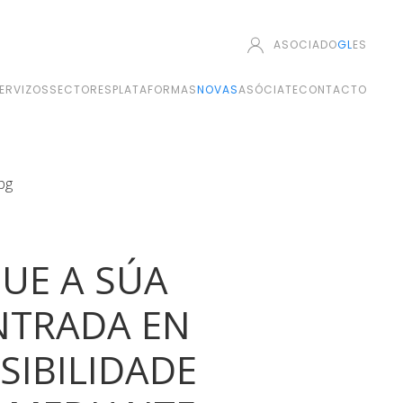
ASOCIADO
GL
ES
ERVIZOS
SECTORES
PLATAFORMAS
NOVAS
ASÓCIATE
CONTACTO
UE A SÚA
NTRADA EN
SIBILIDADE