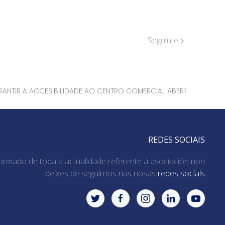
Seguinte
RANTIR A ACCESIBILIDADE AO CENTRO COMERCIAL ABERTO, MEDIAN
REDES SOCIAIS
ormado de toda a actualidade referente á asociación non
deixes de seguirnos nas nosas
redes sociais