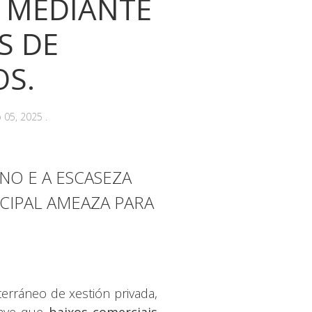
 MEDIANTE
S DE
S.
 05, 2025
.
NO E A ESCASEZA
CIPAL AMEAZA PARA
erráneo de xestión privada,
grave que
baixos comerciais