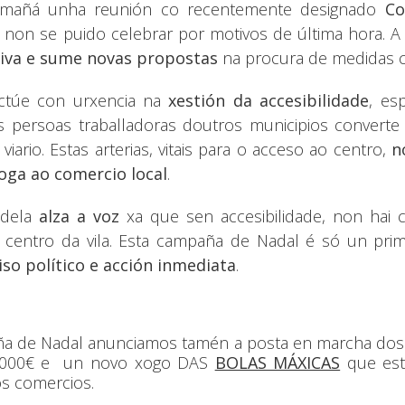
ta mañá unha reunión co recentemente designado
Co
e non se puido celebrar por motivos de última hora. A
ativa e sume novas propostas
na procura de medidas c
actúe con urxencia na
xestión da accesibilidade
, es
s persoas traballadoras doutros municipios convert
iario. Estas arterias, vitais para o acceso ao centro,
n
ga ao comercio local
.
ndela
alza a voz
xa que sen accesibilidade, non hai 
o centro da vila. Esta campaña de Nadal é só un pri
o político e acción inmediata
.
ña de Nadal anunciamos tamén a posta en marcha do
.000€ e
un novo xogo DAS
BOLAS MÁXICAS
que esta
s comercios.