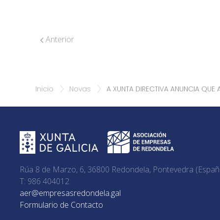
Anterior
Inicio
Novas
A XUNTA DIRECTIVA ANUNCIA QUE
Rúa 8 de Marzo, 6, 36800 Redondela, Pontevedra (Españ
T: 986 404012
aer@empresasredondela.gal
Formulario de Contacto