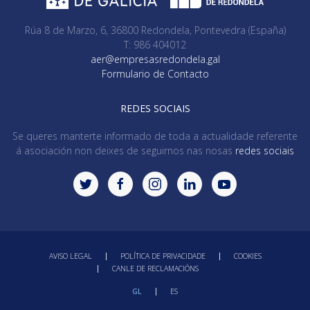
Rúa 8 de Marzo, 6, 36800 Redondela, Pontevedra (España)
T: 986 404012
aer@empresasredondela.gal
Formulario de Contacto
REDES SOCIAIS
Se queres manterte informado de toda a actualidade referente
á asociación non deixes de seguirnos nas nosas
redes sociais
AVISO LEGAL
POLÍTICA DE PRIVACIDADE
COOKIES
CANLE DE RECLAMACIÓNS
GL
ES