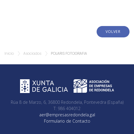
VOLVER
Inicio
Asociados
POLARIS FOTOGRAFIA
Rúa 8 de Marzo, 6, 36800 Redondela, Pontevedra (España)
T: 986 404012
aer@empresasredondela.gal
Formulario de Contacto