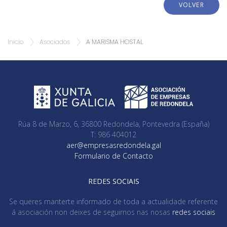
VOLVER
Inicio
Asociados
A MARISMA HOSTAL
Rúa 8 de Marzo, 6, 36800 Redondela, Pontevedra (España)
T: 986 404012
aer@empresasredondela.gal
Formulario de Contacto
REDES SOCIAIS
Se queres manterte informado de toda a actualidade referente
á asociación non deixes de seguirnos nas nosas
redes sociais