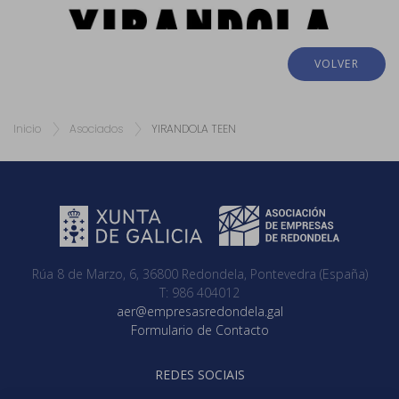
VOLVER
Inicio
Asociados
YIRANDOLA TEEN
Rúa 8 de Marzo, 6, 36800 Redondela, Pontevedra (España)
T: 986 404012
aer@empresasredondela.gal
Formulario de Contacto
REDES SOCIAIS