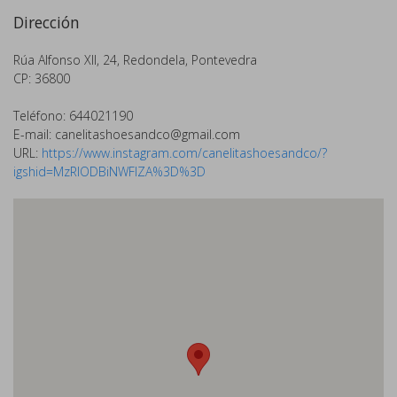
Dirección
Rúa Alfonso XII, 24, Redondela, Pontevedra
CP: 36800
Teléfono: 644021190
E-mail:
canelitashoesandco@gmail.com
URL:
https://www.instagram.com/canelitashoesandco/?
igshid=MzRlODBiNWFlZA%3D%3D