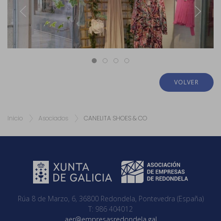
VOLVER
Inicio
Asociados
CANELITA SHOES & CO
Rúa 8 de Marzo, 6, 36800 Redondela, Pontevedra (España)
T: 986 404012
aer@empresasredondela.gal