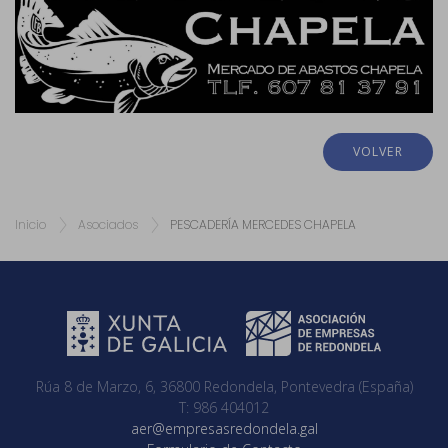
VOLVER
Inicio
Asociados
PESCADERÍA MERCEDES CHAPELA
Rúa 8 de Marzo, 6, 36800 Redondela, Pontevedra (España)
T: 986 404012
aer@empresasredondela.gal