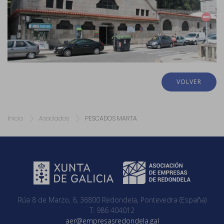
VOLVER
Inicio
Asociados
PESCADOS MARTA
Rúa 8 de Marzo, 6, 36800 Redondela, Pontevedra (España)
T: 986 404012
aer@empresasredondela.gal