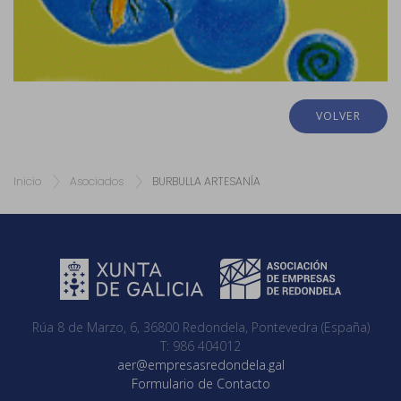
VOLVER
Inicio
Asociados
BURBULLA ARTESANÍA
Rúa 8 de Marzo, 6, 36800 Redondela, Pontevedra (España)
T: 986 404012
aer@empresasredondela.gal
Formulario de Contacto