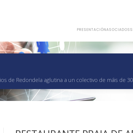
PRESENTACIÓN
ASOCIADOS
S
os de Redondela aglutina a un colectivo de máis de 30