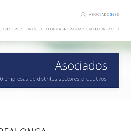
ASOCIADO
GL
ES
ERVIZOS
SECTORES
PLATAFORMAS
NOVAS
ASÓCIATE
CONTACTO
Asociados
0 empresas de distintos sectores produtivos.