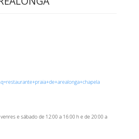
AREALONGA
d&q=restaurante+praia+de+arealonga+chapela
venres e sábado de 12:00 a 16:00 h e de 20:00 a