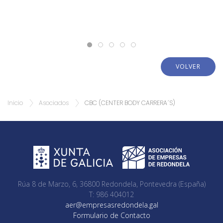
VOLVER
Inicio
Asociados
CBC (CENTER BODY CARRERA´S)
Rúa 8 de Marzo, 6, 36800 Redondela, Pontevedra (España)
T: 986 404012
aer@empresasredondela.gal
Formulario de Contacto