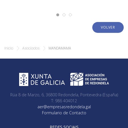
VOLVER
Inicio
Asociados
MANDAMAMA
Rúa 8 de Marzo, 6, 36800 Redondela, Pontevedra (España)
T: 986 404012
aer@empresasredondela.gal
Formulario de Contacto
REDES SOCIAIS