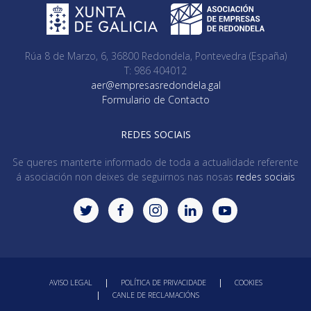
Rúa 8 de Marzo, 6, 36800 Redondela, Pontevedra (España)
T: 986 404012
aer@empresasredondela.gal
Formulario de Contacto
REDES SOCIAIS
Se queres manterte informado de toda a actualidade referente
á asociación non deixes de seguirnos nas nosas
redes sociais
AVISO LEGAL
POLÍTICA DE PRIVACIDADE
COOKIES
CANLE DE RECLAMACIÓNS