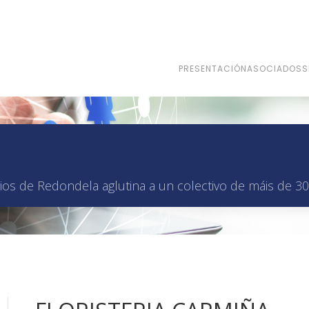
PRESENTACIÓN
ASOCIADOS
S
os de Redondela aglutina a un colectivo de máis de 30