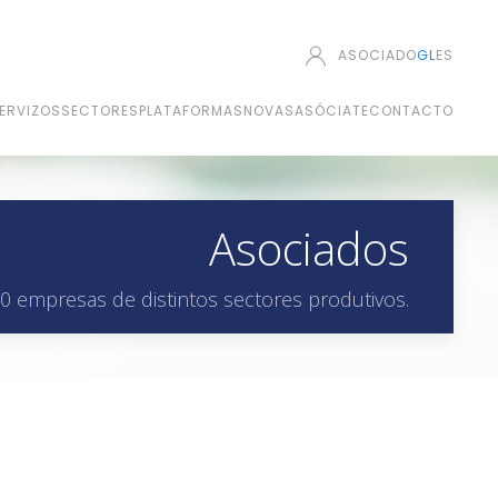
ASOCIADO
GL
ES
ERVIZOS
SECTORES
PLATAFORMAS
NOVAS
ASÓCIATE
CONTACTO
Asociados
0 empresas de distintos sectores produtivos.