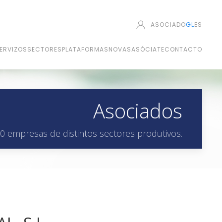
ASOCIADO
GL
ES
ERVIZOS
SECTORES
PLATAFORMAS
NOVAS
ASÓCIATE
CONTACTO
Asociados
0 empresas de distintos sectores produtivos.