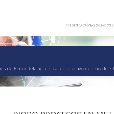
PRESENTACIÓN
ASOCIADOS
S
os de Redondela aglutina a un colectivo de máis de 30