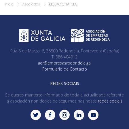
Inicio
Asociados
KIOSKO CHAPELA
Rúa 8 de Marzo, 6, 36800 Redondela, Pontevedra (España)
T: 986 404012
aer@empresasredondela.gal
Formulario de Contacto
REDES SOCIAIS
Se queres manterte informado de toda a actualidade referente
á asociación non deixes de seguirnos nas nosas
redes sociais