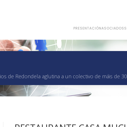
PRESENTACIÓN
ASOCIADOS
S
os de Redondela aglutina a un colectivo de máis de 30