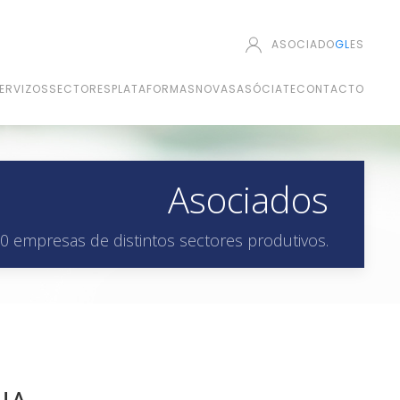
ASOCIADO
GL
ES
ERVIZOS
SECTORES
PLATAFORMAS
NOVAS
ASÓCIATE
CONTACTO
Asociados
0 empresas de distintos sectores produtivos.