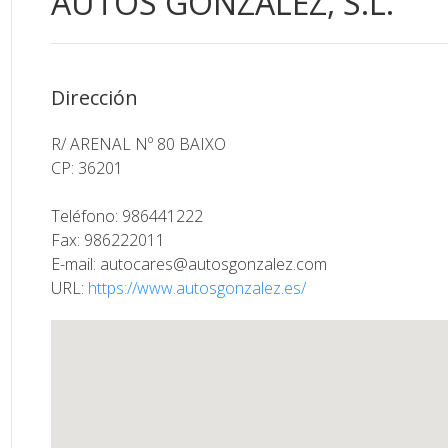
AUTOS GÓNZALEZ, S.L.
Dirección
R/ ARENAL Nº 80 BAIXO
CP: 36201
Teléfono: 986441222
Fax: 986222011
E-mail:
autocares@autosgonzalez.com
URL:
https://www.autosgonzalez.es/