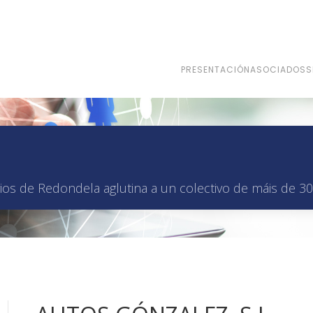
PRESENTACIÓN
ASOCIADOS
S
os de Redondela aglutina a un colectivo de máis de 30