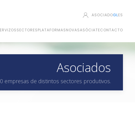
ASOCIADO
GL
ES
ERVIZOS
SECTORES
PLATAFORMAS
NOVAS
ASÓCIATE
CONTACTO
Asociados
0 empresas de distintos sectores produtivos.