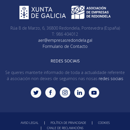
Rúa 8 de Marzo, 6, 36800 Redondela, Pontevedra (España)
T: 986 404012
aer@empresasredondela.gal
Formulario de Contacto
REDES SOCIAIS
Se queres manterte informado de toda a actualidade referente
á asociación non deixes de seguirnos nas nosas
redes sociais
AVISO LEGAL
POLÍTICA DE PRIVACIDADE
COOKIES
CANLE DE RECLAMACIÓNS