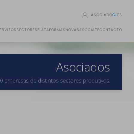
ASOCIADO
GL
ES
ERVIZOS
SECTORES
PLATAFORMAS
NOVAS
ASÓCIATE
CONTACTO
Asociados
0 empresas de distintos sectores produtivos.