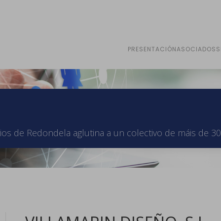
PRESENTACIÓN
ASOCIADOS
S
os de Redondela aglutina a un colectivo de máis de 30