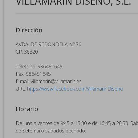
VILLAMARIN DISEÑO, S.L.
Dirección
AVDA. DE REDONDELA Nº 76
CP: 36320
Teléfono: 986451645
Fax: 986451645
E-mail:
villamarin@villamarin.es
URL:
https://www.facebook.com/VillamarinDiseno
Horario
De luns a venres de 9:45 a 13:30 e de 16:45 a 20:30. S
de Setembro sábados pechado.