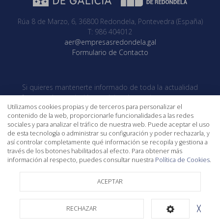
Rúa 8 de Marzo, 6, 36800 Redondela, Pontevedra (España)
T: 986 404012
aer@empresasredondela.gal
Formulario de Contacto
Si quieres mantenerte informado de toda la actualidad
referente a la asociación no dejes de seguirnos en nuestras
Utilizamos cookies propias y de terceros para personalizar el
redes sociales
contenido de la web, proporcionarle funcionalidades a las redes
sociales y para analizar el tráfico de nuestra web. Puede aceptar el uso
de esta tecnología o administrar su configuración y poder rechazarla, y
así controlar completamente qué información se recopila y gestiona a
través de los botones habilitados al efecto. Para obtener más
información al respecto, puedes consultar nuestra
Política de Cookies
.
ACEPTAR
AVISO LEGAL
POLÍTICA DE PRIVACIDAD
COOKIES
CANAL DE DENUNCIAS
RECHAZAR
╳
GL
ES