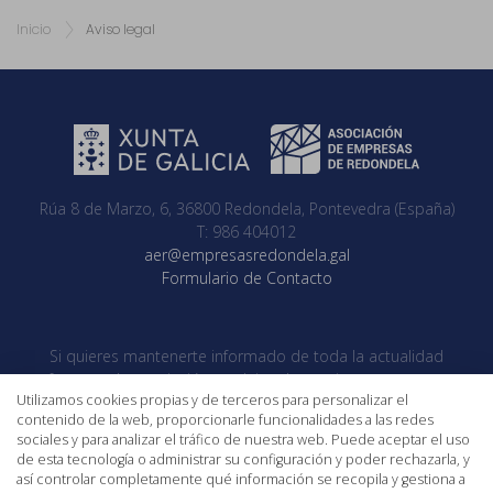
Inicio
Aviso legal
Rúa 8 de Marzo, 6, 36800 Redondela, Pontevedra (España)
T: 986 404012
aer@empresasredondela.gal
Formulario de Contacto
Si quieres mantenerte informado de toda la actualidad
referente a la asociación no dejes de seguirnos en nuestras
Utilizamos cookies propias y de terceros para personalizar el
redes sociales
contenido de la web, proporcionarle funcionalidades a las redes
sociales y para analizar el tráfico de nuestra web. Puede aceptar el uso
de esta tecnología o administrar su configuración y poder rechazarla, y
así controlar completamente qué información se recopila y gestiona a