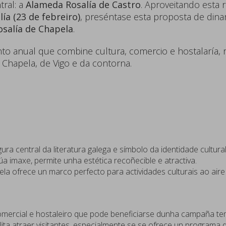
tral: a
Alameda Rosalía de Castro
. Aproveitando esta 
lía (23 de febreiro)
, preséntase esta proposta de dina
salía de Chapela
.
nto anual que combine cultura, comercio e hostalaría, 
 Chapela, de Vigo e da contorna.
ura central da literatura galega e símbolo da identidade cultural
úa imaxe, permite unha estética recoñecible e atractiva.
a ofrece un marco perfecto para actividades culturais ao aire l
mercial e hostaleiro que pode beneficiarse dunha campaña temát
lita atraer visitantes, especialmente se se ofrece un programa d