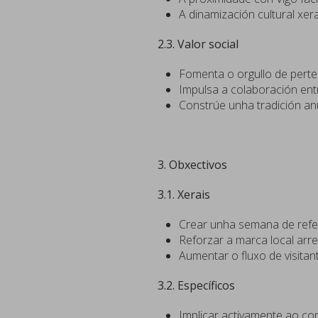
A dinamización cultural xe
2.3. Valor social
Fomenta o orgullo de perten
Impulsa a colaboración entr
Constrúe unha tradición an
3. Obxectivos
3.1. Xerais
Crear unha semana de refer
Reforzar a marca local arre
Aumentar o fluxo de visita
3.2. Específicos
Implicar activamente ao co