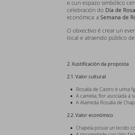
e cun espazo simbólico cen
celebración do
Día de Rosa
económica: a
Semana de Ro
O obxectivo é crear un eve
local e atraendo público de
2. Xustificación da proposta
2.1. Valor cultural
Rosalía de Castro é unha fig
A camelia, flor asociada á s
A Alameda Rosalía de Chapel
2.2. Valor económico
Chapela posúe un tecido co
A proximidade con Vigo faci