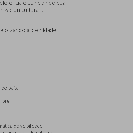
referencia e coincidindo coa
mización cultural e
reforzando a identidade
 do país.
ibre.
ica de visibilidade.
iferenciado e de calidade.