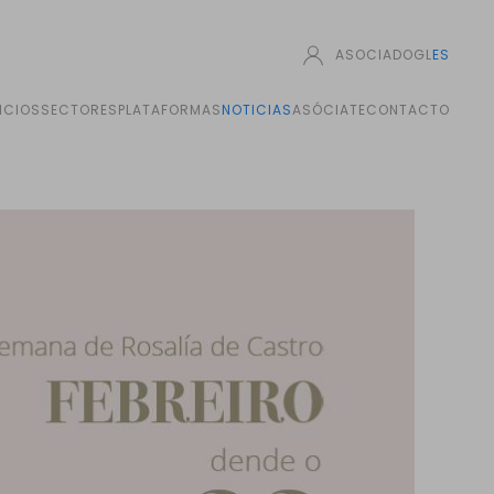
ASOCIADO
GL
ES
ICIOS
SECTORES
PLATAFORMAS
NOTICIAS
ASÓCIATE
CONTACTO