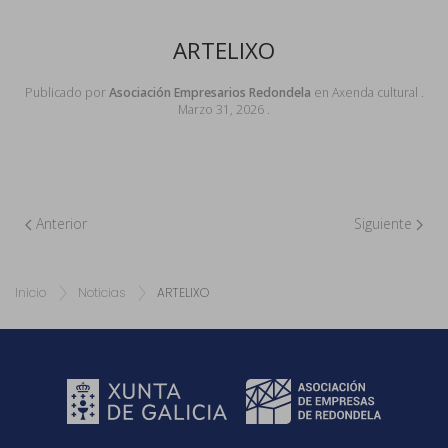
ARTELIXO
Publicado por
Asociación Empresarios Redondela
en
Axenda cultural
.
Marzo 31, 2026
.
Anterior
Siguiente
Inicio
Noticias
ARTELIXO