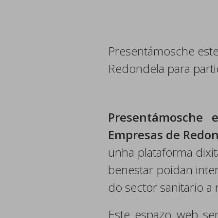
Presentámosche este 
Redondela para parti
Presentámosche e
Empresas de Redond
unha plataforma dixi
benestar poidan inte
do sector sanitario a n
Este espazo web ser