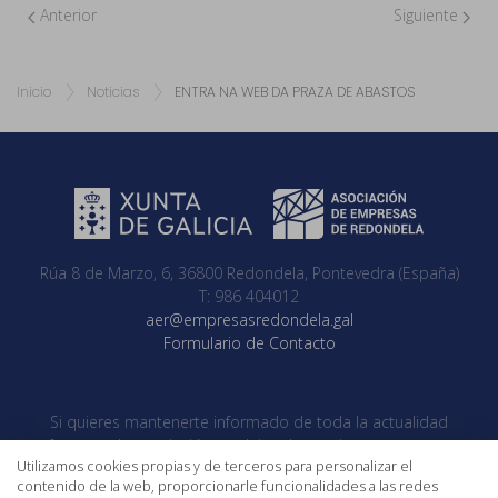
Anterior
Siguiente
Inicio
Noticias
ENTRA NA WEB DA PRAZA DE ABASTOS
Rúa 8 de Marzo, 6, 36800 Redondela, Pontevedra (España)
T: 986 404012
aer@empresasredondela.gal
Formulario de Contacto
Si quieres mantenerte informado de toda la actualidad
referente a la asociación no dejes de seguirnos en nuestras
Utilizamos cookies propias y de terceros para personalizar el
redes sociales
contenido de la web, proporcionarle funcionalidades a las redes