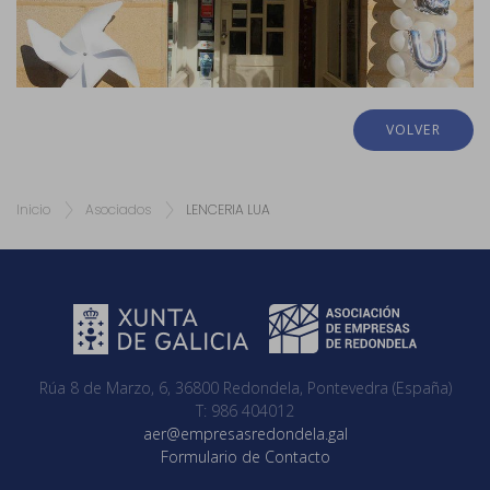
VOLVER
Inicio
Asociados
LENCERIA LUA
Rúa 8 de Marzo, 6, 36800 Redondela, Pontevedra (España)
T: 986 404012
aer@empresasredondela.gal
Formulario de Contacto