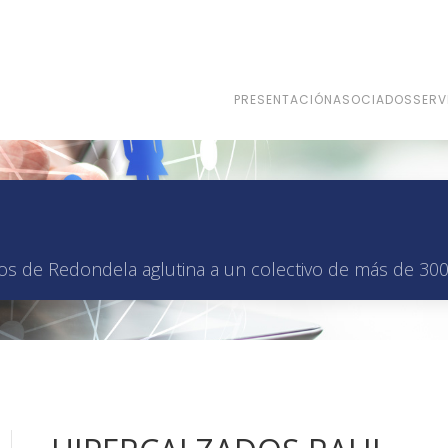
PRESENTACIÓN
ASOCIADOS
SERV
os de Redondela aglutina a un colectivo de más de 300