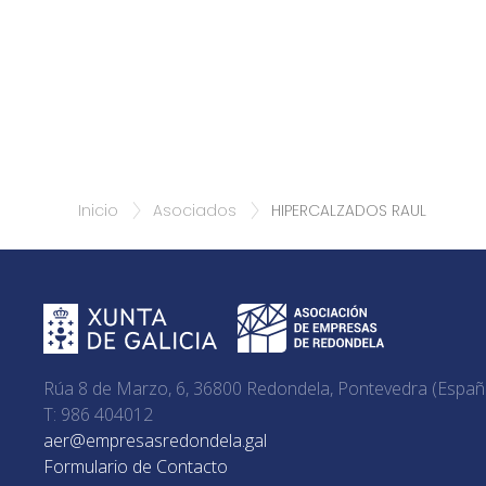
Inicio
Asociados
HIPERCALZADOS RAUL
Rúa 8 de Marzo, 6, 36800 Redondela, Pontevedra (Españ
T: 986 404012
aer@empresasredondela.gal
Formulario de Contacto