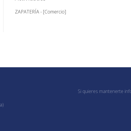
ZAPATERÍA - [Comercio]
Si quieres mantenerte inf
a)