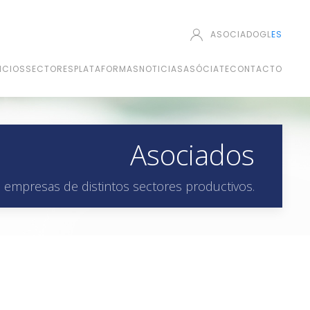
ASOCIADO
GL
ES
ICIOS
SECTORES
PLATAFORMAS
NOTICIAS
ASÓCIATE
CONTACTO
Asociados
 empresas de distintos sectores productivos.